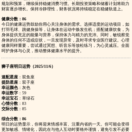
规划和预算，继续保持稳健消费习惯。长期投资策略和储蓄计划将助力
财富逐步增长。保持冷静理性，财务状况将持续稳定在稳健轨道上。
健康分数：86
今日的健康运势鼓励你用心关注身体的需求。选择适度的运动项目，如
打羽毛球、跳健身操等，让身体在运动中焕发生机；搭配健康饮食，为
身体提供充足的能量与营养，保持体力与精力的充沛。同时，敏锐察觉
身体的任何不适或症状，一旦发现异常，及时寻求专业医疗建议。心理
健康同样重要，尝试通过冥想、听音乐等放松练习，为心灵减压。全面
呵护身体与心灵，推动整体健康水平的提升。
狮子座明日运势（2025/11/6）
速配星座
：双鱼座
提防星座
：双子座
幸运颜色
：灰色
幸运数字
：59
幸运宝石
：草绿石
心情分数
：83
交际分数
：85
综合分数：86
明日的运势显示，你将迎来情感丰富、注重内省的一天。你可能会变得
更加敏感、情绪化，因此在与他人互动时要格外谨慎，避免引发不必要