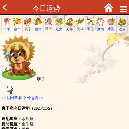
今日运势
射手
狮子
巨蟹
金牛
处女
白羊
天蝎
双子
水瓶
双鱼
天秤
摩羯
狮子
>>返回查看今日运势<<
狮子座今日运势（2025/11/5）
速配星座
：水瓶座
提防星座
：金牛座