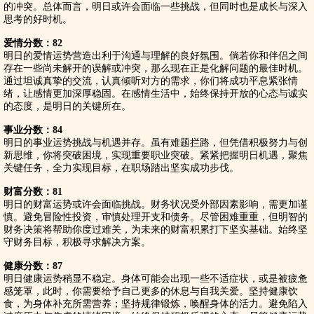
的冲突。总体而言，明日或许会面临一些挑战，但同时也是成长与深入
思考的好时机。
爱情分数：82
明日的爱情运势营造出利于沟通与理解的良好氛围。倘若你和伴侣之间
存在一些尚未解开的误解或冲突，那么现在正是化解问题的最佳时机。
通过坦诚真挚的交流，认真倾听对方的需求，你们将成功平息紧张情
绪，让感情更加深厚稳固。在感情生活中，始终保持开放的心态与诚实
的态度，是明日的关键所在。
事业分数：84
明日的事业运势挑战与机遇并存。虽有难题拦路，但凭借积极努力与创
新思维，你将突破困境，实现重要职业突破。紧紧把握明日机遇，聚焦
关键任务，全力实现目标，在职场踏出坚实成功步伐。
财富分数：81
明日的财富运势或许会面临挑战。财务状况受外部因素影响，需更加谨
慎。避免冒险性投资，审慎处理开支和债务。尽管困难重重，但明智的
财务决策将帮助你度过难关，为未来的财富积累打下坚实基础。始终坚
守财务目标，积极寻求解决方案。
健康分数：87
明日健康运势稍显不稳定。身体可能会出现一些不适症状，或是被疲惫
感笼罩，此时，你需要给予自己更多的休息与自我关爱。坚持健康饮
食，为身体补充所需营养；坚持规律锻炼，唤醒身体的活力。避免陷入