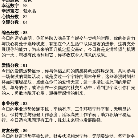
幸运颜色
：紫色
幸运数字
：58
幸运宝石
：紫水晶
心情分数
：82
交际分数
：84
综合分数：85
今日的运势表明，你即将踏入满是正向蜕变与契机的时段。你的创造力
与决心将处于巅峰状态，有望在个人生活中取得显著的进步。这将充分
展现你的能力，为未来的晋升奠定坚实基础。今日将是充满希望与机遇
的一天，积极有效地利用它，你将收获令人满意的成果。
爱情分数：81
今日的爱情运势显示，你与伴侣之间的情感将愈发醇厚深沉。共同参与
一场刺激的冒险活动，或是度过一个宁静的周末午后，这些浪漫时刻都
将如同璀璨星辰，点缀在你们的爱情天空，进一步增进彼此间的亲密
感。单身的你，或许会在一次偶然的社交互动中，遇到那个吸引你目光
的人，勇敢地敞开心扉，迎接新感情的到来。
事业分数：83
今日的事业运势波澜不惊，平稳有序。工作环境宁静平和，无明显起
伏。保持专注与稳健工作态度，延续高效工作节奏，助力职场平稳运
行。今日适合巩固现有工作，规划未来职业发展路径。
财富分数：80
今日的财富运势平稳如昔。财务状况相对宁静，无明显波动。坚守财务