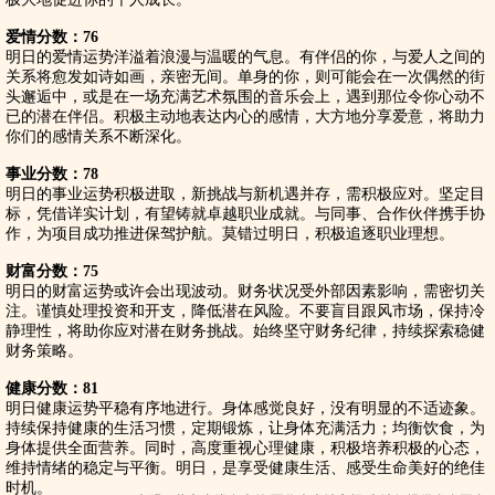
爱情分数：76
明日的爱情运势洋溢着浪漫与温暖的气息。有伴侣的你，与爱人之间的
关系将愈发如诗如画，亲密无间。单身的你，则可能会在一次偶然的街
头邂逅中，或是在一场充满艺术氛围的音乐会上，遇到那位令你心动不
已的潜在伴侣。积极主动地表达内心的感情，大方地分享爱意，将助力
你们的感情关系不断深化。
事业分数：78
明日的事业运势积极进取，新挑战与新机遇并存，需积极应对。坚定目
标，凭借详实计划，有望铸就卓越职业成就。与同事、合作伙伴携手协
作，为项目成功推进保驾护航。莫错过明日，积极追逐职业理想。
财富分数：75
明日的财富运势或许会出现波动。财务状况受外部因素影响，需密切关
注。谨慎处理投资和开支，降低潜在风险。不要盲目跟风市场，保持冷
静理性，将助你应对潜在财务挑战。始终坚守财务纪律，持续探索稳健
财务策略。
健康分数：81
明日健康运势平稳有序地进行。身体感觉良好，没有明显的不适迹象。
持续保持健康的生活习惯，定期锻炼，让身体充满活力；均衡饮食，为
身体提供全面营养。同时，高度重视心理健康，积极培养积极的心态，
维持情绪的稳定与平衡。明日，是享受健康生活、感受生命美好的绝佳
时机。