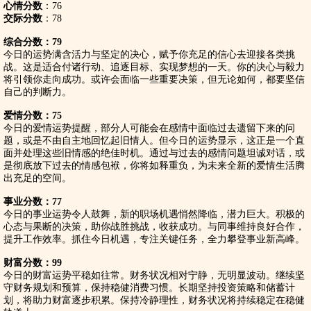
心情分数
：76
交际分数
：78
综合分数：79
今日的运势满含活力与坚定的决心，赋予你充足的信心去迎接各类挑
战。这是适合付诸行动、追逐目标、实现梦想的一天。你的决心与毅力
将引领你走向成功。或许会面临一些重要决策，但无论如何，都要坚信
自己的判断力。
爱情分数：75
今日的爱情运势提醒，部分人可能会在感情中面临过去遗留下来的问
题，或是不由自主地回忆起旧情人。但今日的运势显示，这正是一个直
面并处理这些旧情感的绝佳时机。通过与过去的感情问题坦诚对话，或
是彻底放下过去的情感包袱，你将如释重负，为未来全新的爱情生活腾
出充足的空间。
事业分数：77
今日的事业运势令人鼓舞，新的职场机遇悄然降临，潜力巨大。积极的
心态与果断的决策，助你战胜挑战，收获成功。与同事维持良好合作，
提升工作效率。抓住今日机遇，专注关键任务，全力攀登事业新高峰。
财富分数：99
今日的财富运势平稳如往常。财务状况相对宁静，无明显波动。继续坚
守财务规划和预算，保持稳健消费习惯。长期坚持投资策略和储蓄计
划，将助力财富逐步积累。保持冷静理性，财务状况将持续稳定在稳健