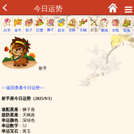
今日运势
射手
狮子
巨蟹
金牛
处女
白羊
天蝎
双子
水瓶
双鱼
天秤
摩羯
射手
>>返回查看今日运势<<
射手座今日运势（2025/9/3）
速配星座
：狮子座
提防星座
：天蝎座
幸运颜色
：深绿色
幸运数字
：52
幸运宝石
：黄玉