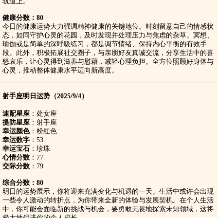
轨道上。
健康分数：80
今日的健康运势大力强调精神健康的关键地位。时刻留意自己的情感状
态，如同守护心灵的花园，及时发现并处理压力与焦虑的杂草。冥想、
瑜伽或是简单的深呼吸练习，都是调节情绪、保持内心平衡的有效手
段。此外，积极拓展社交圈子，与亲朋好友真诚交流，分享生活中的喜
怒哀乐，让心灵得到滋养与慰藉，减轻心理负担。全方位照顾好身体与
心灵，推动整体健康水平迈向新高度。
射手座明日运势（2025/9/4）
速配星座
：处女座
提防星座
：射手座
幸运颜色
：粉红色
幸运数字
：53
幸运宝石
：珍珠
心情分数
：77
交际分数
：79
综合分数：80
明日的运势展示，你将迎来充满变化与机遇的一天。生活中或许会出现
一些令人激动的转折点，为你带来全新的体验与发展契机。在个人生活
中，你可能会面临新的挑战与机会，要勇敢无畏地探索未知领域，这将
极大地促进你的个人成长。