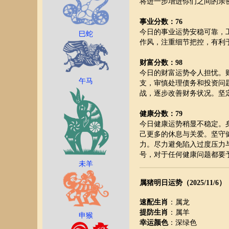
将进一步增进你们之间的亲
事业分数：76
今日的事业运势安稳可靠，
巳蛇
作风，注重细节把控，有利
财富分数：98
今日的财富运势令人担忧。
午马
支，审慎处理债务和投资问
战，逐步改善财务状况。坚
健康分数：79
今日健康运势稍显不稳定。
己更多的休息与关爱。坚守
力。尽力避免陷入过度压力
号，对于任何健康问题都要
未羊
属猪明日运势（2025/11/6）
速配生肖
：属龙
提防生肖
：属羊
申猴
幸运颜色
：深绿色