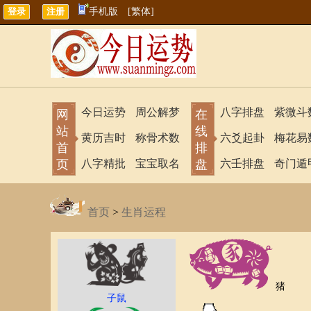
手机版
[繁体]
今日运势
周公解梦
八字排盘
紫微斗
网
在
站
线
黄历吉时
称骨术数
六爻起卦
梅花易
首
排
页
八字精批
宝宝取名
盘
六壬排盘
奇门遁
首页
>
生肖运程
猪
子鼠