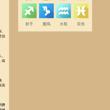
射手
魔羯
水瓶
双鱼
标、
坚信
人。
，或
挑
新高
消费
稳健