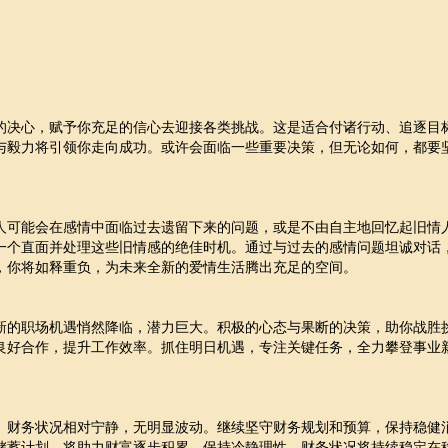
的决心，赋予你充足的信心去迎接各类挑战。这是适合付诸行动、追逐目
与毅力将引领你走向成功。或许会面临一些重要决策，但无论如何，都要
人可能会在感情中面临过去遗留下来的问题，或是不由自主地回忆起旧情
一个直面并处理这些旧情感的绝佳时机。通过与过去的感情问题坦诚对话
，你将如释重负，为未来全新的爱情生活腾出充足的空间。
新的职场机遇悄然降临，潜力巨大。积极的心态与果断的决策，助你战胜
良好合作，提升工作效率。抓住明日机遇，专注关键任务，全力攀登事业
。财务状况相对宁静，无明显波动。继续坚守财务规划和预算，保持稳健
储蓄计划，将助力财富逐步积累。保持冷静理性，财务状况将持续稳定在