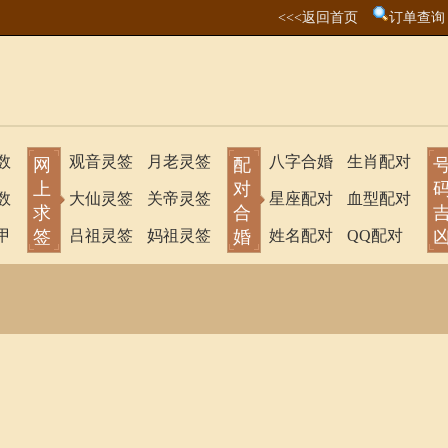
<<<返回首页
订单查询
数
观音灵签
月老灵签
八字合婚
生肖配对
网
配
上
对
数
大仙灵签
关帝灵签
星座配对
血型配对
求
合
甲
签
吕祖灵签
妈祖灵签
婚
姓名配对
QQ配对