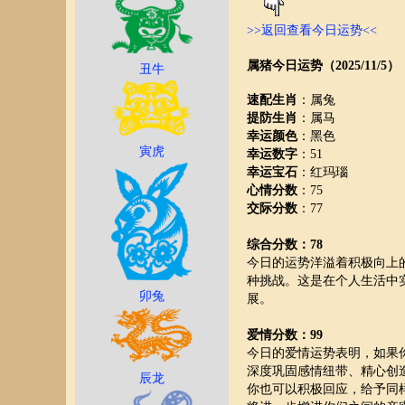
>>返回查看今日运势<<
属猪今日运势（2025/11/5）
丑牛
速配生肖
：属兔
提防生肖
：属马
幸运颜色
：黑色
寅虎
幸运数字
：51
幸运宝石
：红玛瑙
心情分数
：75
交际分数
：77
综合分数：78
今日的运势洋溢着积极向上
种挑战。这是在个人生活中
卯兔
展。
爱情分数：99
今日的爱情运势表明，如果
深度巩固感情纽带、精心创
辰龙
你也可以积极回应，给予同