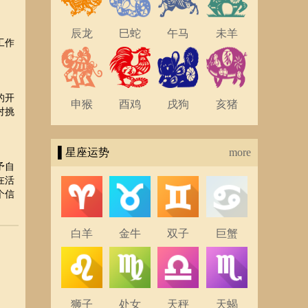
辰龙
巳蛇
午马
未羊
工作
的开
申猴
酉鸡
戌狗
亥猪
对挑
▌星座运势
more
予自
在活
个信
白羊
金牛
双子
巨蟹
狮子
处女
天秤
天蝎