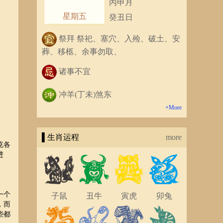
丙申月
星期五
癸丑日
祭拜 祭祀、塞穴、入殓、破土、安
葬、移柩、余事勿取、
诸事不宜
冲羊(丁未)煞东
+More
▌生肖运程
more
克各
进
一个
子鼠
丑牛
寅虎
卯兔
，而
些都