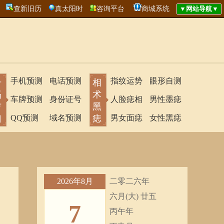
查新旧历
真太阳时
咨询平台
商城系统
手机预测
电话预测
指纹运势
眼形自测
号
相
码
术
车牌预测
身份证号
人脸痣相
男性墨痣
吉
黑
凶
QQ预测
域名预测
痣
男女面痣
女性黑痣
2026年8月
二零二六年
六月(大) 廿五
7
丙午年