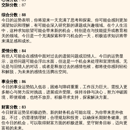
交际分数
：87
综合分数：88
今日的运势表明，你将迎来一天充满了思考和探索。你可能会感到更加
渴望知识和理解，有可能会深入研究新的课题或兴趣领域。在个人生活
中，这种求知欲望可能会带来新的机会，特别是在与技能提升或教育相
关的领域。今日是一个充满探索和学习机会的一天，积极追求知识将带
来满足感和成长。
爱情分数：84
有些人可能会在感情中面对过去的遗留问题或旧情人。今日的运势显
示，这些问题可能会浮出水面，但这是一个机会来处理和宣泄情感。无
论是与旧情人的对话，或者是释放过去的感情包袱，都将使你感到轻松
和解脱，为未来的感情生活腾出空间。
事业分数：86
今日的事业运势陷入低谷，困难与障碍重重，工作压力巨大。需投入更
多耐心与努力应对挑战，进展或许受限。保持冷静与决心，努力冲破困
境，即便艰难，也绝不放弃。积极寻求支持，探索解决方案。
财富分数：83
今日财富运势呈积极趋势。新的财务机会可能出现，为你带来意外收
益。不过，仍需谨慎理财，合理规划和投资，以确保长期财务健康。抓
住今日的机会，可以取得财富方面的积极进展。坚守财务目标，迈向更
富裕的未来。