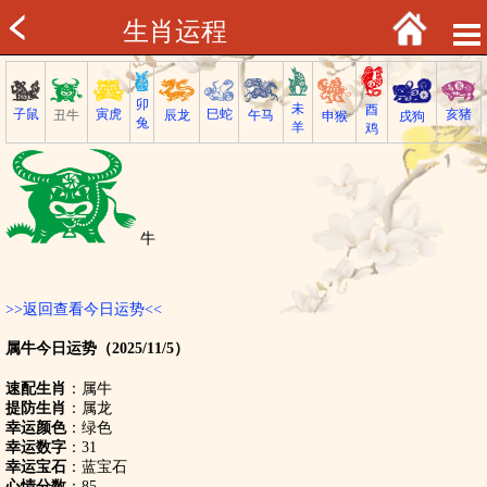
生肖运程
卯
未
酉
子鼠
巳蛇
寅虎
亥猪
丑牛
午马
辰龙
戌狗
申猴
兔
羊
鸡
牛
>>返回查看今日运势<<
属牛今日运势（2025/11/5）
速配生肖
：属牛
提防生肖
：属龙
幸运颜色
：绿色
幸运数字
：31
幸运宝石
：蓝宝石
心情分数
：85