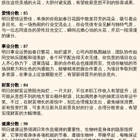
抓住这些灵感的火花，大胆付诸实践，有望收获意想不到的惊喜成果。
爱情分数：85
明日爱情运势佳，单身的你宛如春日花园中散发芬芳的花朵，吸引着众
多目光。在一场热闹的行业交流会上，你会凭借专业见解与独特气质，
与一位志同道合的异性目光交汇，瞬间点燃心动的火花，开启一段浪漫
的缘分。
事业分数：87
明日事业运势如春日繁花，灿烂盛开。公司内部氛围融洽，团队协作如
同交响乐团般和谐美妙，各个环节配合得天衣无缝。你负责的项目在众
人齐心协力下，进展迅猛，新的合作机会也接踵而至。凭借你敏锐的市
场洞察力和出色的沟通能力，能够精准把握合作要点，为项目争取到更
多资源，在事业上绽放耀眼光芒，有望获得晋升的初步意向。
财富分数：84
明日的财富运势阳光灿烂，一片大好。不仅本职工作收入有望提升，还
可能从意想不到的地方冒出额外财源，比如偶然参与的抽奖活动幸运中
奖。不过，在财富增长的喜悦中，别忘合理规划支出，避免铺张浪费。
若有投资打算，可多关注新兴且前景良好的行业，合理分散资金，有望
实现财富的大幅增值。
健康分数：90
明日健康运势强调日常作息规律的重要性。生物钟是身体的隐形指挥
家，它掌控着身体各项机能的节奏。遵循生物钟，早睡早起，每晚保证