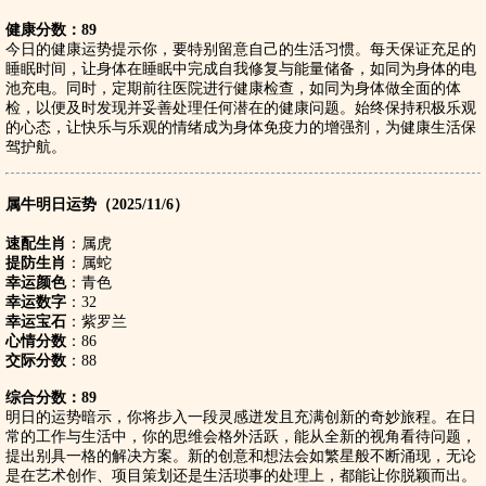
健康分数：89
今日的健康运势提示你，要特别留意自己的生活习惯。每天保证充足的
睡眠时间，让身体在睡眠中完成自我修复与能量储备，如同为身体的电
池充电。同时，定期前往医院进行健康检查，如同为身体做全面的体
检，以便及时发现并妥善处理任何潜在的健康问题。始终保持积极乐观
的心态，让快乐与乐观的情绪成为身体免疫力的增强剂，为健康生活保
驾护航。
属牛明日运势（2025/11/6）
速配生肖
：属虎
提防生肖
：属蛇
幸运颜色
：青色
幸运数字
：32
幸运宝石
：紫罗兰
心情分数
：86
交际分数
：88
综合分数：89
明日的运势暗示，你将步入一段灵感迸发且充满创新的奇妙旅程。在日
常的工作与生活中，你的思维会格外活跃，能从全新的视角看待问题，
提出别具一格的解决方案。新的创意和想法会如繁星般不断涌现，无论
是在艺术创作、项目策划还是生活琐事的处理上，都能让你脱颖而出。