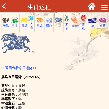
生肖运程
卯
未
酉
子鼠
巳蛇
寅虎
亥猪
丑牛
午马
辰龙
戌狗
申猴
兔
羊
鸡
马
>>返回查看今日运势<<
属马今日运势（2025/11/5）
速配生肖
：属猴
提防生肖
：属猪
幸运颜色
：玫瑰红
幸运数字
：56
幸运宝石
：玉髓
心情分数
：80