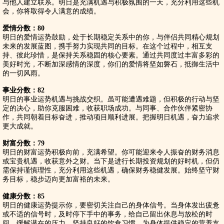
与他人建立联系。明日是充满机遇与积极氛围的一天，充分利用这些机
会，你将取得令人满意的成绩。
爱情分数：80
明日的爱情运势鼓励，处于长期稳定关系中的你，与伴侣共同精心规划
未来的发展蓝图，携手努力实现共同的目标。在这个过程中，相互支
持、彼此珍惜，是保持关系稳固的核心要素。通过共同度过丰富多彩的
美好时光，不断加深感情的深度，你们的爱情将坚如磐石，抵御生活中
的一切风雨。
事业分数：82
明日的事业运势机遇与挑战交织。虽可能遭遇难题，但积极的行动与坚
定的决心，助你克服困难，收获职场成功。与同事、合作伙伴紧密协
作，共同朝着目标奋进，推动项目顺利进展。把握明日机遇，奋力追求
更大成就。
财富分数：79
明日的财富运势积极向前，充满希望。你可能迎来令人振奋的财务消息
或宝贵机遇，收获意外之财。当下是进行长期投资规划的好时机，但仍
需保持谨慎理性，充分利用这些机遇，确保财务稳健发展。始终坚守财
务目标，稳步迈向更加富裕的未来。
健康分数：85
明日的健康运势提示你，要密切关注自己的身体信号。当身体发出疲惫
或不适的信号时，及时停下手中的事务，给自己留出休息与放松的时
间，缓解潜在的压力。坚持良好的饮食习惯，为身体提供稳定的营养支