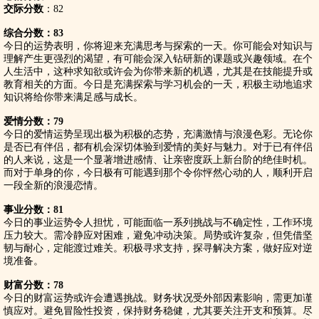
交际分数
：82
综合分数：83
今日的运势表明，你将迎来充满思考与探索的一天。你可能会对知识与
理解产生更强烈的渴望，有可能会深入钻研新的课题或兴趣领域。在个
人生活中，这种求知欲或许会为你带来新的机遇，尤其是在技能提升或
教育相关的方面。今日是充满探索与学习机会的一天，积极主动地追求
知识将给你带来满足感与成长。
爱情分数：79
今日的爱情运势呈现出极为积极的态势，充满激情与浪漫色彩。无论你
是否已有伴侣，都有机会深切体验到爱情的美好与魅力。对于已有伴侣
的人来说，这是一个显著增进感情、让亲密度跃上新台阶的绝佳时机。
而对于单身的你，今日极有可能遇到那个令你怦然心动的人，顺利开启
一段全新的浪漫恋情。
事业分数：81
今日的事业运势令人担忧，可能面临一系列挑战与不确定性，工作环境
压力较大。需冷静应对困难，避免冲动决策。局势或许复杂，但凭借坚
韧与耐心，定能渡过难关。积极寻求支持，探寻解决方案，做好应对逆
境准备。
财富分数：78
今日的财富运势或许会遭遇挑战。财务状况受外部因素影响，需更加谨
慎应对。避免冒险性投资，保持财务稳健，尤其要关注开支和预算。尽