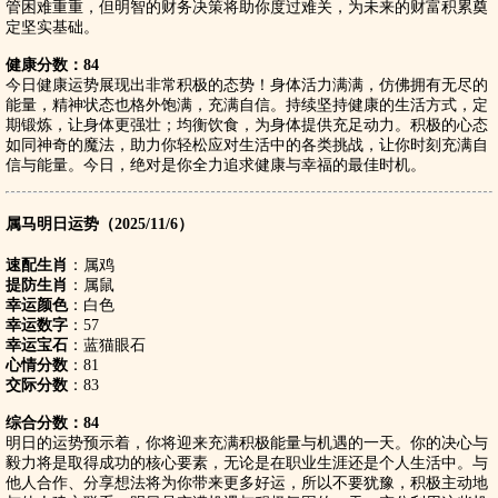
管困难重重，但明智的财务决策将助你度过难关，为未来的财富积累奠
定坚实基础。
健康分数：84
今日健康运势展现出非常积极的态势！身体活力满满，仿佛拥有无尽的
能量，精神状态也格外饱满，充满自信。持续坚持健康的生活方式，定
期锻炼，让身体更强壮；均衡饮食，为身体提供充足动力。积极的心态
如同神奇的魔法，助力你轻松应对生活中的各类挑战，让你时刻充满自
信与能量。今日，绝对是你全力追求健康与幸福的最佳时机。
属马明日运势（2025/11/6）
速配生肖
：属鸡
提防生肖
：属鼠
幸运颜色
：白色
幸运数字
：57
幸运宝石
：蓝猫眼石
心情分数
：81
交际分数
：83
综合分数：84
明日的运势预示着，你将迎来充满积极能量与机遇的一天。你的决心与
毅力将是取得成功的核心要素，无论是在职业生涯还是个人生活中。与
他人合作、分享想法将为你带来更多好运，所以不要犹豫，积极主动地