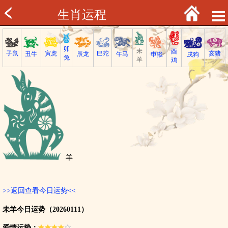
生肖运程
卯
未
酉
子鼠
巳蛇
寅虎
亥猪
丑牛
午马
辰龙
戌狗
申猴
兔
羊
鸡
羊
>>返回查看今日运势<<
未羊今日运势（20260111）
爱情运势：