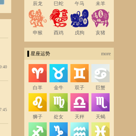
辰龙
巳蛇
午马
未羊
申猴
酉鸡
戌狗
亥猪
▌星座运势
more
9:40
白羊
金牛
双子
巨蟹
7:45
狮子
处女
天秤
天蝎