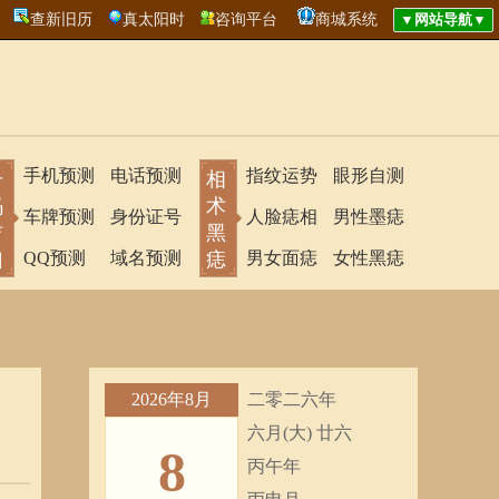
查新旧历
真太阳时
咨询平台
商城系统
手机预测
电话预测
指纹运势
眼形自测
号
相
码
术
车牌预测
身份证号
人脸痣相
男性墨痣
吉
黑
凶
QQ预测
域名预测
痣
男女面痣
女性黑痣
2026年8月
二零二六年
六月(大) 廿六
8
丙午年