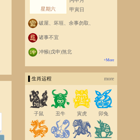
丙申月
星期六
甲寅日
破屋、坏垣、余事勿取、
诸事不宜
冲猴(戊申)煞北
+More
▌生肖运程
more
子鼠
丑牛
寅虎
卯兔