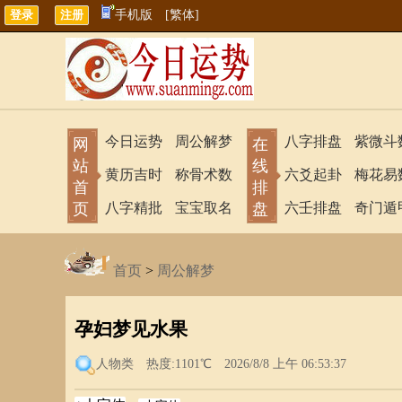
手机版
[繁体]
今日运势
周公解梦
八字排盘
紫微斗
网
在
站
线
黄历吉时
称骨术数
六爻起卦
梅花易
首
排
页
八字精批
宝宝取名
盘
六壬排盘
奇门遁
首页
>
周公解梦
孕妇梦见水果
人物类
热度:1101℃ 2026/8/8 上午 06:53:37