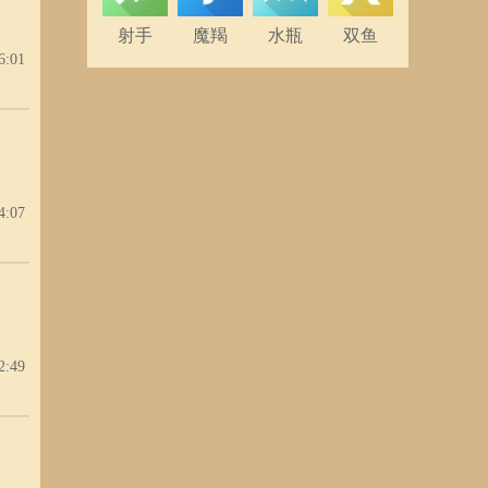
射手
魔羯
水瓶
双鱼
6:01
4:07
2:49