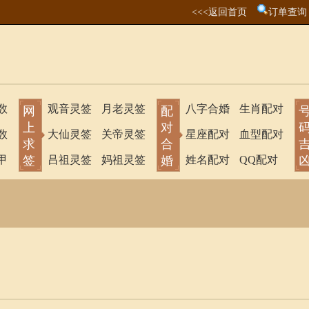
<<<返回首页
订单查询
数
观音灵签
月老灵签
八字合婚
生肖配对
网
配
上
对
数
大仙灵签
关帝灵签
星座配对
血型配对
求
合
甲
签
吕祖灵签
妈祖灵签
婚
姓名配对
QQ配对