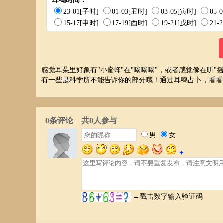
耳鸣时间：
23-01[子时]
01-03[丑时]
03-05[寅时]
05-
15-17[申时]
17-19[酉时]
19-21[戌时]
21-
感觉耳朵里好象有"小蜜蜂"在"嗡嗡嗡"，或者感觉像在听
有一些是科学所不能告诉你的部分哦！通过耳鸣占卜，看看