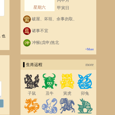
丙申月
星期六
甲寅日
破屋、坏垣、余事勿取、
诸事不宜
，也
冲猴(戊申)煞北
+More
▌生肖运程
more
子鼠
丑牛
寅虎
卯兔