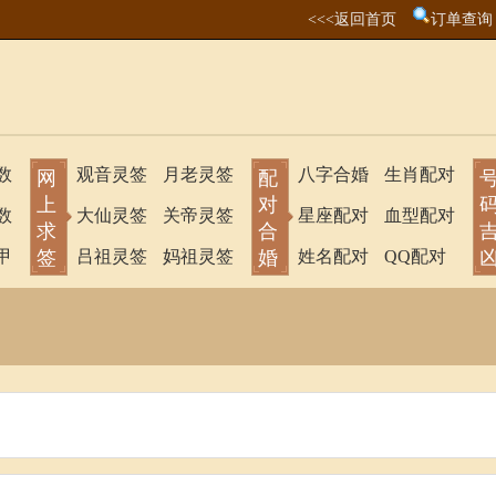
<<<返回首页
订单查询
数
观音灵签
月老灵签
八字合婚
生肖配对
网
配
上
对
数
大仙灵签
关帝灵签
星座配对
血型配对
求
合
甲
签
吕祖灵签
妈祖灵签
婚
姓名配对
QQ配对