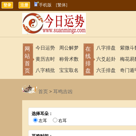
手机版
[繁体]
今日运势
周公解梦
八字排盘
紫微斗
网
在
站
线
黄历吉时
称骨术数
六爻起卦
梅花易
首
排
页
八字精批
宝宝取名
盘
六壬排盘
奇门遁
首页
>
耳鸣吉凶
选择耳朵：
左耳
右耳