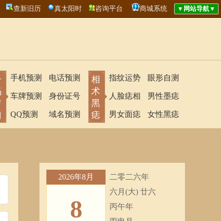
查新旧历
真太阳时
咨询平台
商城系统
手机预测
电话预测
指纹运势
眼形自测
号
相
码
术
车牌预测
身份证号
人脸痣相
男性墨痣
吉
黑
凶
QQ预测
域名预测
痣
男女面痣
女性黑痣
2026年8月
二零二六年
六月(大) 廿六
8
丙午年