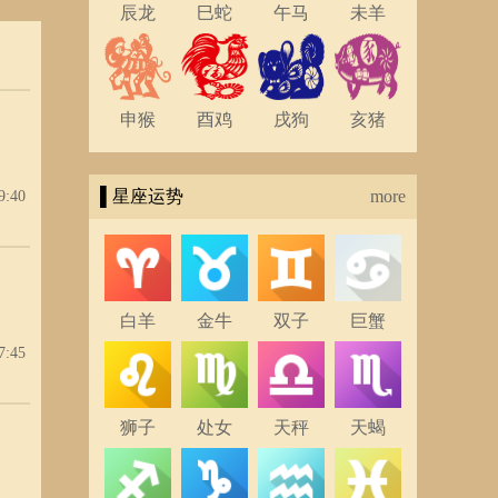
辰龙
巳蛇
午马
未羊
申猴
酉鸡
戌狗
亥猪
▌星座运势
more
9:40
白羊
金牛
双子
巨蟹
7:45
狮子
处女
天秤
天蝎