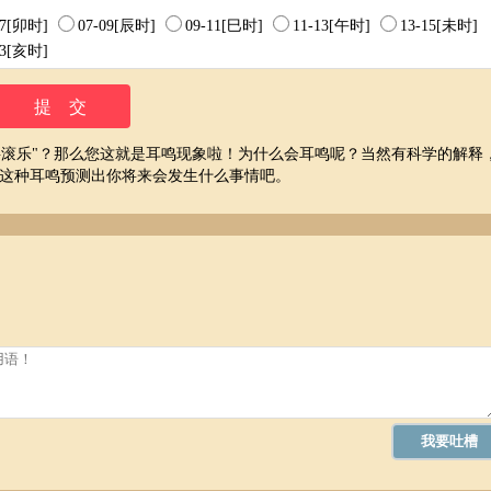
07[卯时]
07-09[辰时]
09-11[巳时]
11-13[午时]
13-15[未时]
23[亥时]
"摇滚乐"？那么您这就是耳鸣现象啦！为什么会耳鸣呢？当然有科学的解释
这种耳鸣预测出你将来会发生什么事情吧。