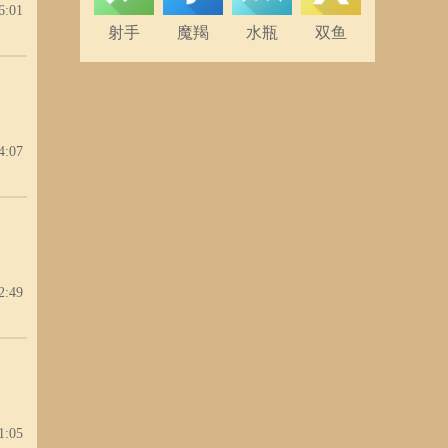
6:01
射手
魔羯
水瓶
双鱼
4:07
2:49
1:05