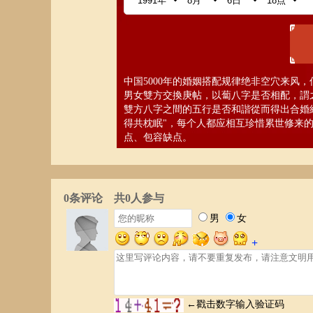
中国5000年的婚姻搭配规律绝非空穴来风
男女雙方交換庚帖，以蔔八字是否相配，謂之
雙方八字之間的五行是否和諧從而得出合婚
得共枕眠"，每个人都应相互珍惜累世修来
点、包容缺点。