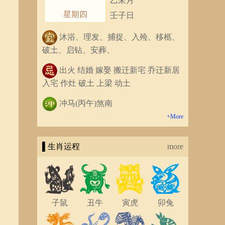
乙未月
星期四
壬子日
沐浴、理发、捕捉、入殓、移柩、
破土、启钻、安葬、
出火 结婚 嫁娶 搬迁新宅 乔迁新居
入宅 作灶 破土 上梁 动土
冲马(丙午)煞南
+More
▌生肖运程
more
子鼠
丑牛
寅虎
卯兔