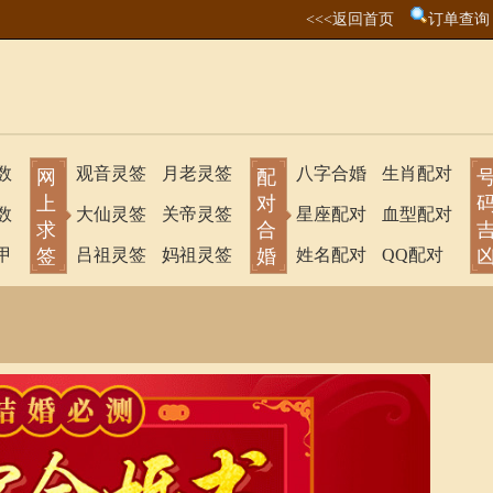
<<<返回首页
订单查询
数
观音灵签
月老灵签
八字合婚
生肖配对
网
配
上
对
数
大仙灵签
关帝灵签
星座配对
血型配对
求
合
甲
签
吕祖灵签
妈祖灵签
婚
姓名配对
QQ配对