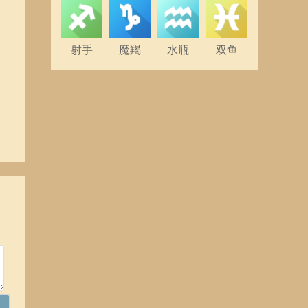
射手
魔羯
水瓶
双鱼