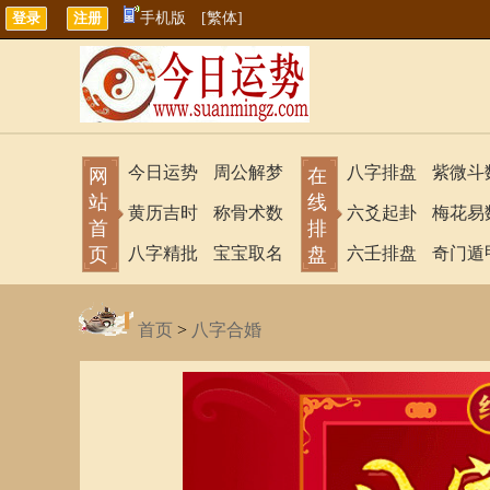
手机版
[繁体]
今日运势
周公解梦
八字排盘
紫微斗
网
在
站
线
黄历吉时
称骨术数
六爻起卦
梅花易
首
排
页
八字精批
宝宝取名
盘
六壬排盘
奇门遁
首页
>
八字合婚