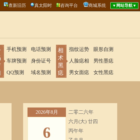
查新旧历
真太阳时
咨询平台
商城系统
手机预测
电话预测
指纹运势
眼形自测
号
相
码
术
车牌预测
身份证号
人脸痣相
男性墨痣
吉
黑
凶
QQ预测
域名预测
痣
男女面痣
女性黑痣
2026年8月
二零二六年
六月(大) 廿四
6
丙午年