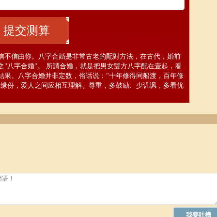
，信不信由你。八字合婚是非常古老的配對方法，在古代，婚前
"八字合婚"。 所謂合婚，就是把男女雙方八字配在壹起，看
結果。八字合婚并非定数，俗话说："十年修得同船渡，百年修
的缘份，爱人之间应相互理解、尊重，多鼓励、少讥讽，多看优