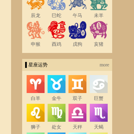
辰龙
巳蛇
午马
未羊
申猴
酉鸡
戌狗
亥猪
▌星座运势
more
白羊
金牛
双子
巨蟹
狮子
处女
天秤
天蝎