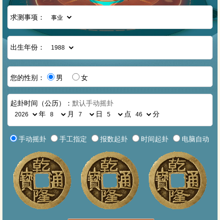
求测事项：
出生年份：
您的性别：
男
女
起卦时间（公历）：
默认手动摇卦
年
月
日
点
分
手动摇卦
手工指定
报数起卦
时间起卦
电脑自动