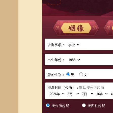
求测事项：
出生年份：
您的性别：
男
女
排盘时间（公历）：
默认按公历起局
按公历起局
按四柱起局