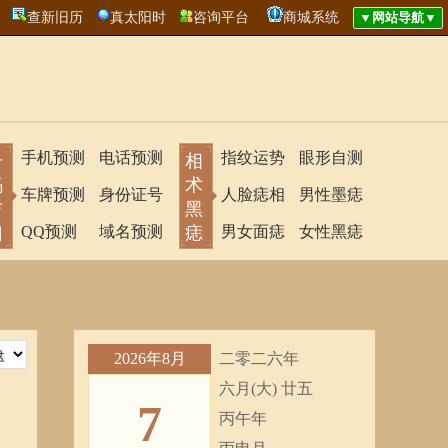
查新旧历
真太阳时
咨询平台
商城系统
手机预测
电话预测
指纹运势
眼形自测
号
相
码
术
车牌预测
身份证号
人脸痣相
男性墨痣
吉
黑
凶
QQ预测
域名预测
痣
男女面痣
女性黑痣
2026年8月
二零二六年
六月(大) 廿五
7
丙午年