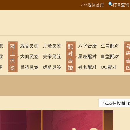
<<<返回首页
订单查询
数
观音灵签
月老灵签
八字合婚
生肖配对
网
配
上
对
数
大仙灵签
关帝灵签
星座配对
血型配对
求
合
甲
签
吕祖灵签
妈祖灵签
婚
姓名配对
QQ配对