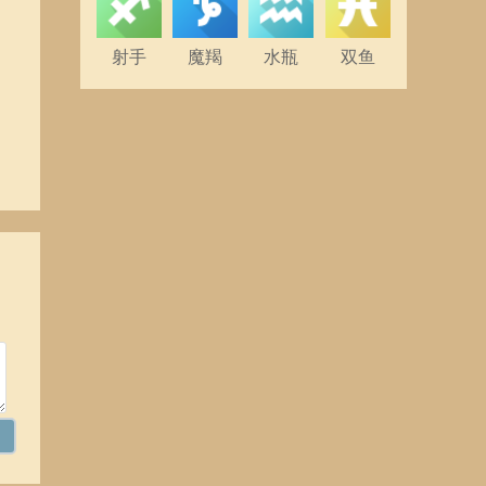
射手
魔羯
水瓶
双鱼