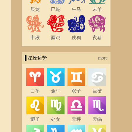
辰龙
巳蛇
午马
未羊
申猴
酉鸡
戌狗
亥猪
▌星座运势
more
白羊
金牛
双子
巨蟹
狮子
处女
天秤
天蝎