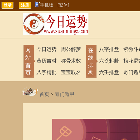
手机版
[繁体]
今日运势
周公解梦
八字排盘
紫微斗
网
在
站
线
黄历吉时
称骨术数
六爻起卦
梅花易
首
排
页
八字精批
宝宝取名
盘
六壬排盘
奇门遁
首页
>
奇门遁甲