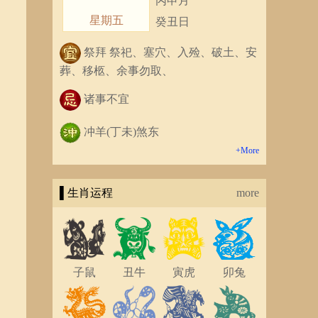
丙申月
星期五
癸丑日
祭拜 祭祀、塞穴、入殓、破土、安
葬、移柩、余事勿取、
诸事不宜
冲羊(丁未)煞东
+More
▌生肖运程
more
子鼠
丑牛
寅虎
卯兔