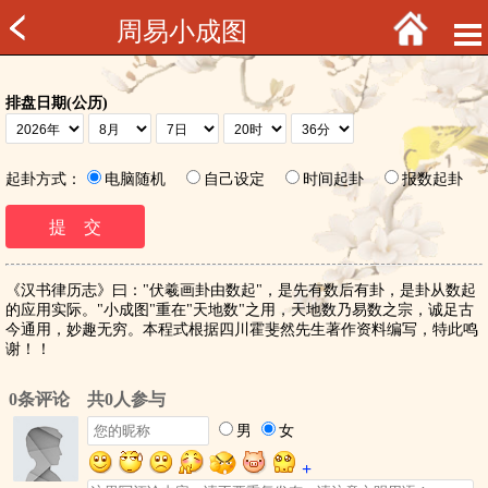
周易小成图
排盘日期(公历)
起卦方式：
电脑随机
自己设定
时间起卦
报数起卦
《汉书律历志》曰："伏羲画卦由数起"，是先有数后有卦，是卦从数起
的应用实际。"小成图"重在"天地数"之用，天地数乃易数之宗，诚足古
今通用，妙趣无穷。本程式根据四川霍斐然先生著作资料编写，特此鸣
谢！！