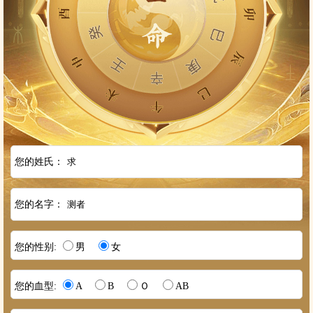
您的姓氏：
您的名字：
您的性别:
男
女
您的血型:
A
B
Ｏ
AB