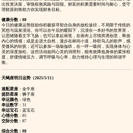
出投资决策，审慎权衡风险与回报。财富的积累需要时间与耐心，坚守
理财原则将助力你实现财务目标。
健康分数：88
今日的健康运势鼓励你积极探寻契合自身的放松途径，不局限于传统的
冥想与温泉浸浴。你可以在午后的暖阳下，沉浸在一本好书的世界里，
让思绪随着文字飞扬；也可以拿起画笔，在画布上尽情挥洒创意，释放
内心的情感；或是走进大自然，漫步在林间小道，聆听鸟儿的歌声，感
受微风的轻抚；还可以参加一场瑜伽班，在一呼一吸间，实现身体与心
灵的深度放松。这些活动如同心灵的润滑剂，能有效降低身体的紧张程
度，舒缓情绪压力，调节呼吸与心率，助力维持心理与生理的和谐平
衡。
天蝎座明日运势（2025/5/11）
速配星座
：金牛座
提防星座
：狮子座
幸运颜色
：绿色
幸运数字
：31
幸运宝石
：蓝宝石
心情分数
：85
交际分数
：87
综合分数：88