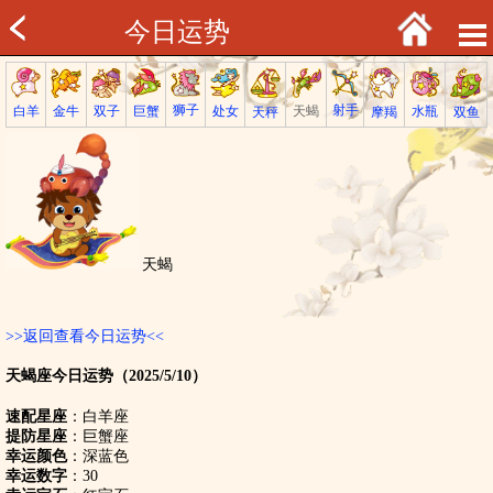
今日运势
射手
狮子
巨蟹
金牛
处女
白羊
天蝎
双子
水瓶
双鱼
天秤
摩羯
天蝎
>>返回查看今日运势<<
天蝎座今日运势（2025/5/10）
速配星座
：白羊座
提防星座
：巨蟹座
幸运颜色
：深蓝色
幸运数字
：30