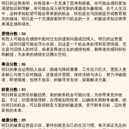
明日的运势表明，你将迎来一天充满了思考和探索。你可能会感到更加
渴望知识和理解，有可能会深入研究新的课题或兴趣领域。在个人生活
中，这种求知欲望可能会带来新的机会，特别是在与技能提升或教育相
关的领域。明日是一个充满探索和学习机会的一天，积极追求知识将带
来满足感和成长。
爱情分数：84
有些人可能会在感情中面对过去的遗留问题或旧情人。明日的运势显
示，这些问题可能会浮出水面，但这是一个机会来处理和宣泄情感。无
论是与旧情人的对话，或者是释放过去的感情包袱，都将使你感到轻松
和解脱，为未来的感情生活腾出空间。
事业分数：86
明日的事业运势陷入低谷，困难与障碍重重，工作压力巨大。需投入更
多耐心与努力应对挑战，进展或许受限。保持冷静与决心，努力冲破困
境，即便艰难，也绝不放弃。积极寻求支持，探索解决方案。
财富分数：83
明日财富运势呈积极趋势。新的财务机会可能出现，为你带来意外收
益。不过，仍需谨慎理财，合理规划和投资，以确保长期财务健康。抓
住明日的机会，可以取得财富方面的积极进展。坚守财务目标，迈向更
富裕的未来。
健康分数：89
明日的健康运势提示你，要特别留意自己的生活习惯。每天保证充足的