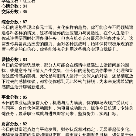
幸运宝石
：红宝石
心情分数
：84
交际分数
：86
综合分数：87
今日的运势呈现出多元丰富、变化多样的趋势。你可能会在不同领域遭
遇各种各样的情况，这将考验你的适应能力与灵活性。在个人生活中，
你或许需要同时处理多项任务，但也有机会充分展示你的多才多艺。这
需要你具备灵活应变的能力。面对各种挑战时，始终保持积极乐观的态
度与坚定的自信心，你将能够充分利用这些机会实现自我提升。
爱情分数：83
今日的爱情运势显示，部分人可能会在感情中遭遇过去遗留问题的困
扰，或是意外与旧情人产生交集。但今日的运势也为你带来了处理和宣
泄这些情感的契机。无论是与旧情人进行一次深入的对话，还是彻底放
下过去的感情枷锁，都将使你感到无比轻松与解脱，为未来充满希望的
感情生活开辟崭新道路。
事业分数：85
今日的事业运势振奋人心，机遇与活力满满。你的职场表现广受认可，
与同事、合作伙伴互动顺利，为项目成功助力。抓住今日机遇，专注关
键任务，显著职业成就与进展即将到来，坚持努力，实现目标。
财富分数：82
今日的财富运势趋向平稳发展。财务状况相对稳定，无显著起伏变化。
继续秉持谨慎的消费和理财态度，着重规划长期财务目标。切勿急于做